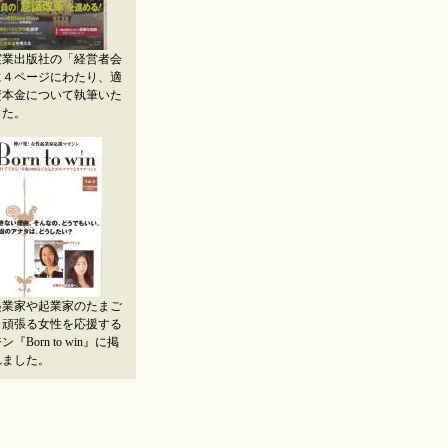
実業出版社の「経営者会
に４ページにわたり、適
資本金について執筆いた
した。
起業家や起業家のたまご
、頑張る女性を応援する
『Born to win』に掲
れました。