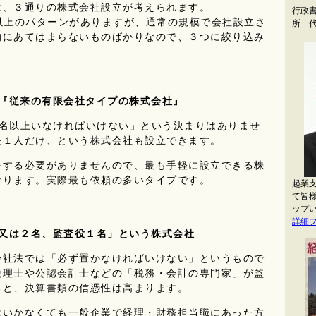
、３通りの株式会社設立が考えられます。
行政
以上のパターンがありますが、通常の規模で会社設立さ
所 
【
的にあてはまらないものばかりなので、３つに絞り込み
『従来の有限会社タイプの株式会社』
○名以上いなければいけない」という決まりはありませ
長１人だけ、という株式会社も設立できます。
する必要がありませんので、最も手軽に設立できる株
なります。実際最も依頼の多いタイプです。
起業
て皆
ップ
詳細
又は２名、監査役１名」という
株式会社
会社法では「必ず置かなければいけない」というもので
税理士や公認会計士などの「税務・会計の専門家」が監
ると、決算書類の信憑性は高まります。
いかなくても一般企業で経理・財務担当職にあった方