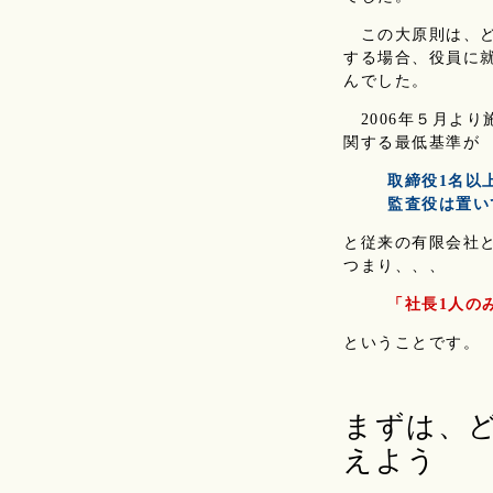
この大原則は、ど
する場合、役員に
んでした。
2006年５月よ
関する最低基準が
取締役
1名以
監査役
は置い
と従来の有限会社
つまり、、、
「社長1人の
ということです。
まずは、
えよう