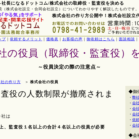
-社長になるドットコム/株式会社の取締役・監査役を決める
続（株式会社設立・合同会社設立）についてわかりやすく解説したものです
株式会社の作り方公開中！株式会社設立
ップ
｜
依頼するメリット
｜
価格表
｜
お客様の声
｜
御依頼はこちら
｜
面談相談
｜
社の役員（取締役・監査役）
～役員決定の際の注意点～
会社の作り方
＞
株式会社の役員
監査役の人数制限が撤廃されま
◆御
・
弊
・
会
・
会
・
会
会社は
・
依
・
会
上、
監査役
１名以上の合計４名以上の役員が必要
◆会