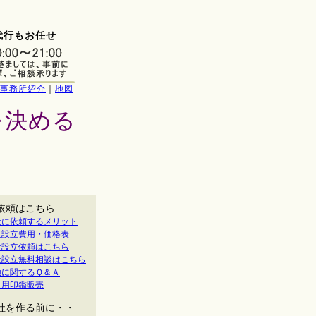
。
代行もお任せ
事務所紹介
｜
地図
を決める
依頼はこちら
社に依頼するメリット
社設立費用・価格表
社設立依頼はこちら
社設立無料相談はこちら
頼に関するＱ＆Ａ
社用印鑑販売
社を作る前に・・