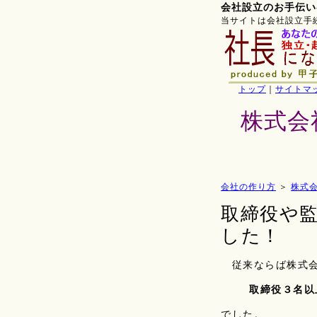
会社設立のお手伝い
当サイトは会社設立手
トップ
｜
サイトマ
株式会
会社の作り方
＞
株式
取締役や
した！
従来ならば株式
取締役
３名以
でした。