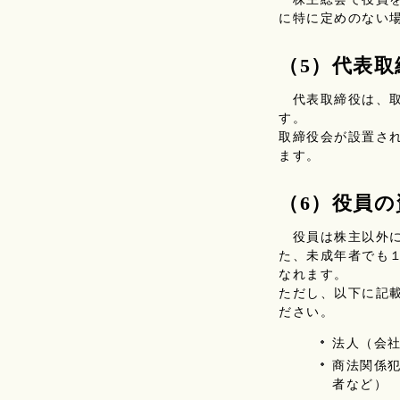
に特に定めのない
（5）代表
代表取締役は、取
す。
取締役会が設置さ
ます。
（6）役員の
役員は株主以外に
た、未成年者でも
なれます。
ただし、以下に記
ださい。
法人（会
商法関係
者など）