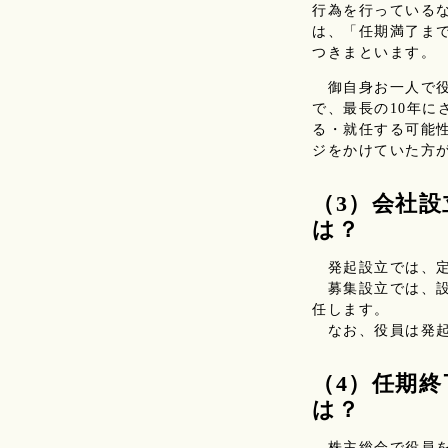
行為を行っている
は、「任期満了ま
つきまといます。
御自身お一人で役
で、最長の10年に
る・就任する可能
ジをかけていた方
（3）会社
は？
発起設立では、定
募集設立では、設
任します。
なお、役員は発起
（4）任期
は？
株主総会で役員を