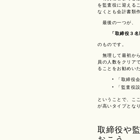
を監査役に迎える
なくとも会計書類
最後の一つが、
「取締役３名
のものです。
無理して最初から
員の人数をクリア
ることをお勧めい
「取締役
「監査役
ということで、こ
が高いタイプとな
取締役や
おこう