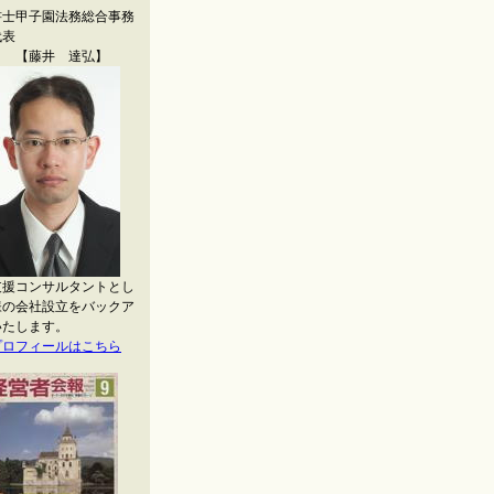
書士甲子園法務総合事務
代表
藤井 達弘】
支援コンサルタントとし
様の会社設立をバックア
いたします。
プロフィールはこちら