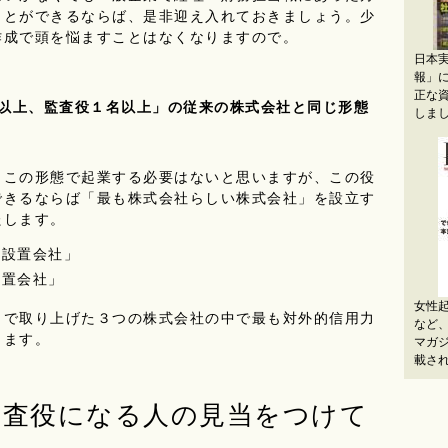
ことができるならば、是非迎え入れておきましょう。少
作成で頭を悩ますことはなくなりますので。
日本
報」
正な
以上、監査役１名以上」の従来の株式会社と同じ形態
しま
この形態で起業する必要はないと思いますが、この役
できるならば「最も株式会社らしい株式会社」を設立す
たします。
会設置会社」
設置会社」
女性
こで取り上げた３つの株式会社の中で最も対外的信用力
など
ります。
マガジン
載さ
監査役になる人の見当をつけて