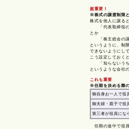
超重要！
※株式の譲渡制限
株式を他人に譲る
「代表取締役の
とか
「株主総会の議
というように、制
できないようにし
こう設定しておく
「知らないうち
というような会社
これも重要
※任期を決める際
御自身お一人で役
御夫婦・親子で役
第三者が役員にな
任期の途中で役員