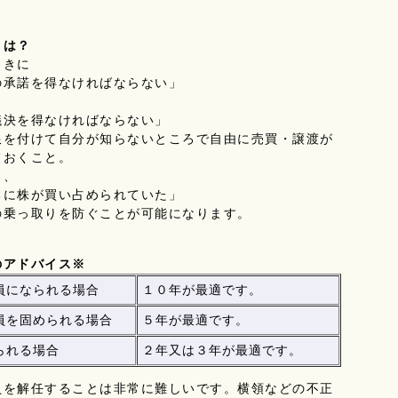
とは？
ときに
承諾を得なければならない」
決を得なければならない」
限を付けて自分が知らないところで自由に売買・譲渡が
ておくこと。
と、
に株が買い占められていた」
の乗っ取りを防ぐことが可能になります。
のアドバイス※
員になられる場合
１０年が最適です。
員を固められる場合
５年が最適です。
られる場合
２年又は３年が最適です。
を解任することは非常に難しいです。横領などの不正