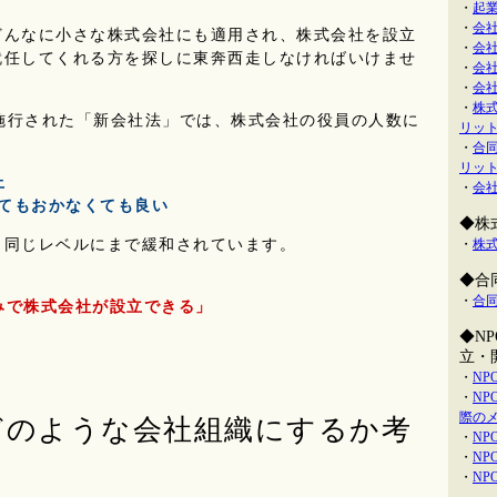
・
起
・
会
んなに小さな株式会社にも適用され、株式会社を設立
・
会
就任してくれる方を探しに東奔西走しなければいけませ
・
会
・
会
・
株
り施行された「新会社法」では、株式会社の役員の人数に
リッ
・
合
リッ
上
・
会
てもおかなくても良い
◆株
と同じレベルにまで緩和されています。
・
株
◆合
・
合
みで
株式会社
が
設立
できる」
◆N
立・
・
N
・
N
際の
どのような会社組織にするか考
・
NP
・
NP
・
NP