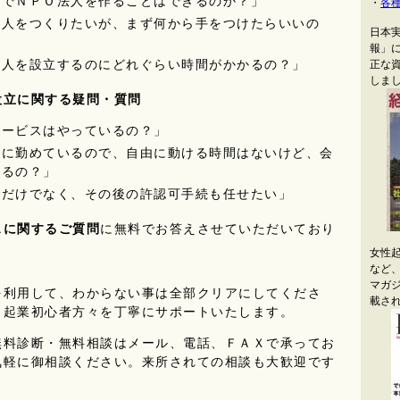
的でＮＰＯ法人を作ることはできるのか？」
・
各
法人をつくりたいが、まず何から手をつけたらいいの
日本
報」
法人を設立するのにどれぐらい時間がかかるの？」
正な
しま
設立に関する疑問・質問
サービスはやっているの？」
社に勤めているので、自由に動ける時間はないけど、会
きるの？」
立だけでなく、その後の許認可手続も任せたい」
スに関するご質問
に無料でお答えさせていただいており
女性
など
マガジン
利用して、わからない事は全部クリアにしてくださ
載さ
、起業初心者方々を丁寧にサポートいたします。
料診断・無料相談はメール、電話、ＦＡＸで承ってお
気軽に御相談ください。来所されての相談も大歓迎です