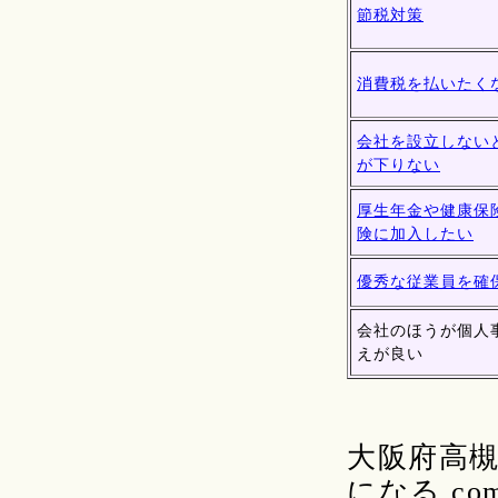
節税対策
消費税を払いたく
会社を設立しない
が下りない
厚生年金や健康保
険に加入したい
優秀な従業員を確
会社のほうが個人
えが良い
大阪府高
になる.c