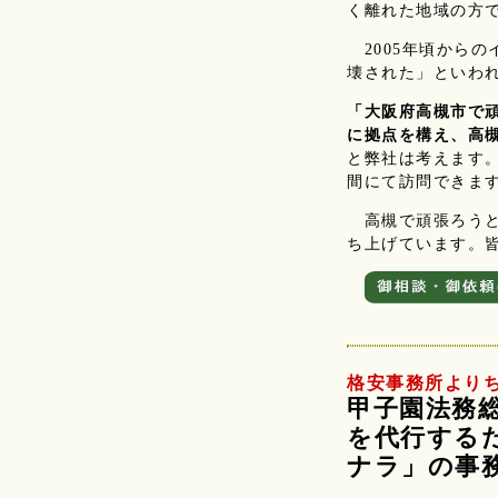
く離れた地域の方
2005年頃から
壊された」といわ
「大阪府高槻市で
に拠点を構え、高
と弊社は考えます。
間にて訪問できま
高槻で頑張ろうと
ち上げています。
格安事務所より
甲子園法務
を代行する
ナラ」の事