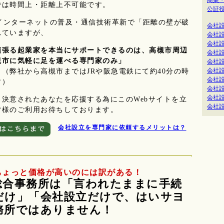
商業
では時間上・距離上不可能です。
公証役
のインターネットの普及・通信技術革新で「距離の壁が破
会社
れていますが、
会社
会社
頑張る起業家を本当にサポートできるのは、高槻市周辺
会社
槻市に気軽に足を運べる専門家のみ」
会社
会社
（弊社から高槻市まではJRや阪急電鉄にて約40分の時
会社
す）
会社
会社
決意されたあなたを応援する為にこのWebサイトを立
会社
皆様のご利用お待ちしております。
会社設立を専門家に依頼するメリットは？
ちょっと価格が高いのには訳がある！
総合事務所は「言われたままに手続
だけ」「会社設立だけで、はいサヨ
務所ではありません！