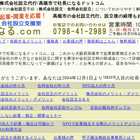
株式会社設立代行/高槻市で社長になるドットコム
市での
会社設立
手続（
株式会社設立
・
合同会社設立
）についてわかりやすく
高槻市の会社設立代行。設立後の経理も
ップ
｜
依頼するメリット
｜
価格表
｜
お客様の声
｜
御依頼はこちら
｜
無料相談
｜
市で社長になるドットコム」は、これから大阪府高槻市で起業創業独立され
同会社の作り方など会社設立に関する事項や会社設立時の助成金について詳
府高槻市で社長になって一旗揚げようか？」とお考えの皆さん、是非当Web
がとうございます。あなたは2004年12月1日より
人目の社長
式会社の作り方
合同会社の作り方
NPO法人の作り方
社設立のメリット
会社設立のデメリット
株式会社のメリット・デメリ
同会社のメリット・デメリット
会社設立Ｑ＆Ａ
式会社定款サンプル
合同会社定款サンプル
定款記載目的サンプル
敗しない起業・独立・開業セミナー
PO法人で起業・独立は可能か？
NPOで起業独立する際のメリットデメリ
POの利用方法
社設立を依頼するメリット
お客様の声
甲子園法務総合事務所とは？