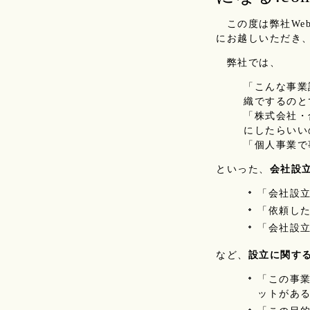
この度は弊社We
にお越しいただき
弊社では、
「こんな事業
織でするのと
「株式会社・
にしたらいい
「個人事業で
といった、
会社設
「会社設
「依頼し
「会社設
など、
設立に関す
「この事
ットがあ