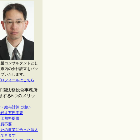
支援コンサルタントとし
槻市内の会社設立をバッ
ップいたします。
プロフィールはこちら
子園法務総合事務所
頼する6つのメリッ
計・給与計算に強い
紙代４万円不要
人印無料提供
通費不要
なたの事業に合った法人
立できます