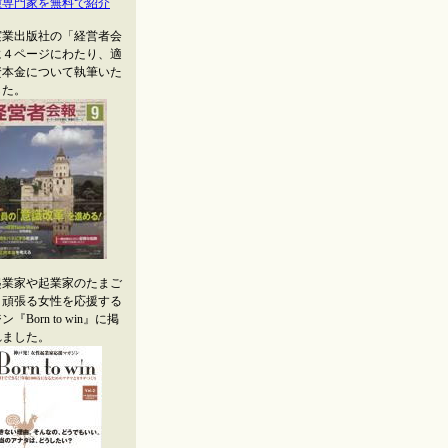
種専門家を無料で紹介
実業出版社の「経営者会
に４ページにわたり、適
資本金について執筆いた
した。
起業家や起業家のたまご
、頑張る女性を応援する
『Born to win』に掲
れました。