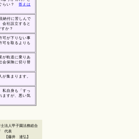
れぐらい？
答えは
税納付に苦しんで
、会社設立すると
ですか？
許可が下りない事
許可を取るよりも
業が軌道に乗りあ
社会保険に切り替
人が集まります。
。私自身も「すっ
れますが、悪い気
書士法人甲子園法務総合
所 代表
藤井 達弘】