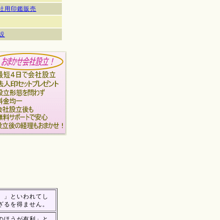
社用印鑑販売
設
。」といわれてし
ざるを得ません。
のほうが有利」と