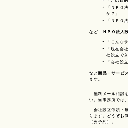
「この目
「ＮＰＯ
か？」
「ＮＰＯ
など、
ＮＰＯ法人
「こんな
「現在会
社設立で
「会社設
など
商品・サービ
ます。
無料メール相談を
い。当事務所では
会社設立依頼・無
ります。どうぞお
（要予約）。