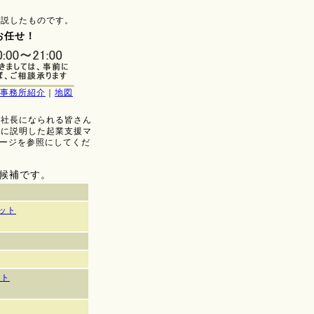
解説したものです。
お任せ！
事務所紹介
｜
地図
て社長になられる皆さん
細に説明した起業支援マ
ページを参照にしてくだ
候補です。
ット
ット