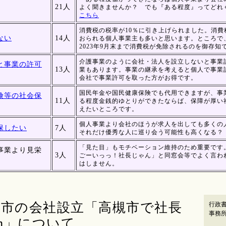
21人
よく聞きませんか？ でも『ある程度』ってど
こちら
消費税の税率が10％に引き上げられました。消費
ない
14人
おられる個人事業主も多いと思います。ところで
2023年9月末まで消費税が免除されるのを御存知
介護事業のように会社・法人を設立しないと事業
と事業の許可
13人
業もあります。事業の継承を考えると個人で事業
会社で事業許可を取った方がお得です。
国民年金や国民健康保険でも代用できますが、事
険等の社会保
11人
る程度金銭的ゆとりができたならば、保障が厚い
えたいところです。
個人事業より会社のほうが求人を出しても多くの
保したい
7人
それだけ優秀な人に巡り会う可能性も高くなる？
「見た目」もモチベーション維持のため重要です
事業より見栄
3人
ごーいっっ！社長じゃん」と同窓会等でよく言わ
はしません。
槻市の会社設立「高槻市で社長
行政
事務
om」について
【