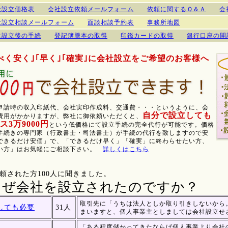
社設立価格表
会社設立依頼メールフォーム
依頼に関するＱ＆Ａ
会
社設立相談メールフォーム
面談相談予約表
事務所地図
社設立後の手続
登記簿謄本の取得
印鑑カードの取得
銀行口座の開
べく安く｣｢早く｣｢確実｣に会社設立をご希望のお客様へ
申請時の収入印紙代、会社実印作成料、交通費・・・というように、会
自分で設立しても
費用がかかりますが、弊社に御依頼いただくと、
3万9000円
という低価格にて設立手続の完全代行が可能です。価格
手続きの専門家（行政書士・司法書士）が手続の代行を致しますので安
できるだけ安価」で、「できるだけ早く」「確実」に終わらせたい方、
い方」はお気軽にご相談下さい。
詳しくはこちら
頼された方100人に聞きました。
なぜ会社を設立されたのですか？
取引先に「うちは法人としか取り引きしないから
しても必要
31人
まいますと、個人事業主としましては会社設立せ
「ある程度儲かってきたならば個人事業より会社