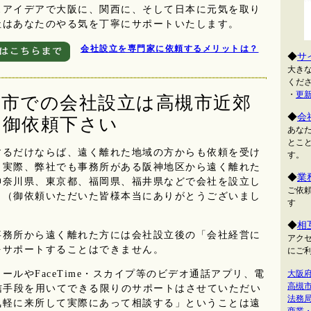
アイデアで大阪に、関西に、そして日本に元気を取り
社はあなたのやる気を丁寧にサポートいたします。
会社設立を専門家に依頼するメリットは？
◆
サ
大き
くだ
・
更
槻市での会社設立は高槻市近郊
◆
会
に御依頼下さい
あな
とこ
るだけならば、遠く離れた地域の方からも依頼を受け
す。
。実際、弊社でも事務所がある阪神地区から遠く離れた
◆
業
神奈川県、東京都、福岡県、福井県などで会社を設立し
ご依
。（御依頼いただいた皆様本当にありがとうございまし
す
◆
相
務所から遠く離れた方には会社設立後の「会社経営に
アクセ
をサポートすることはできません。
にご
ルやFaceTime・スカイプ等のビデオ通話アプリ、電
大阪府
高槻市
信手段を用いてできる限りのサポートはさせていただい
法務局
気軽に来所して実際にあって相談する」ということは遠