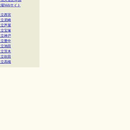
・法人登記申請
場Webサイト
設立西宮
設立尼崎
設立芦屋
設立宝塚
設立神戸
設立豊中
設立池田
設立茨木
設立吹田
設立高槻