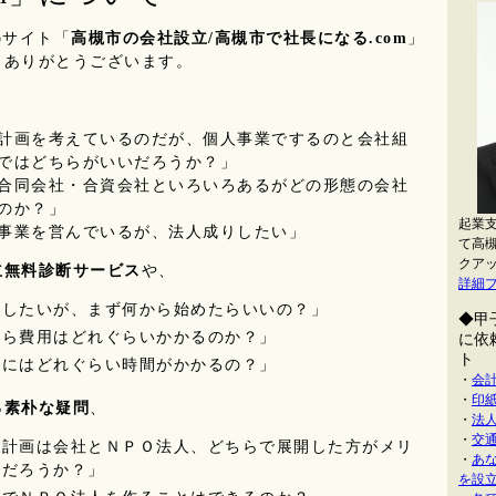
bサイト「
高槻市の会社設立/高槻市で社長になる.com
」
、ありがとうございます。
計画を考えているのだが、個人事業でするのと会社組
ではどちらがいいだろうか？」
合同会社・合資会社といろいろあるがどの形態の会社
のか？」
起業
事業を営んでいるが、法人成りしたい」
て高
クア
立無料診断サービス
や、
詳細
立したいが、まず何から始めたらいいの？」
◆甲
たら費用はどれぐらいかかるのか？」
に依
ト
立にはどれぐらい時間がかかるの？」
・
会
・
印
る素朴な疑問
、
・
法
・
交
業計画は会社とＮＰＯ法人、どちらで展開した方がメリ
・
あ
るだろうか？」
を設