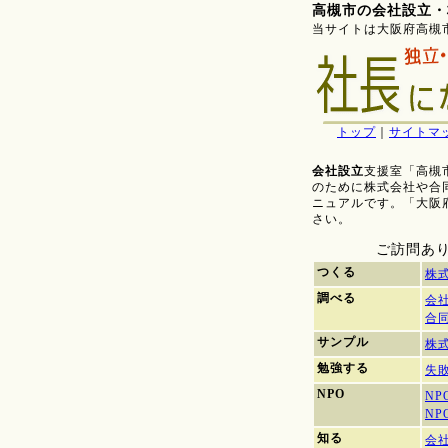
高槻市の会社設立・
当サイトは大阪府高槻
トップ
｜
サイトマ
会社設立
支援室「高槻
のために株式会社や合
ニュアルです。「大阪
さい。
ご訪問あり
つくる
株
調べる
会
合
サンプル
株
勉強する
失
NPO
N
N
知る
会